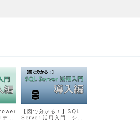
ower
【図で分かる！】SQL
elデー
Server 活用入門 シリ
入門ガ
ーズ導入編