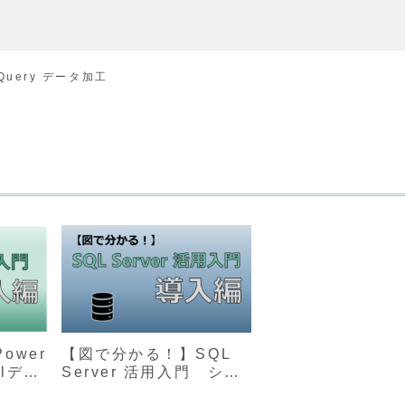
 Query データ加工
ower
【図で分かる！】SQL
elデー
Server 活用入門 シリ
入門ガ
ーズ導入編