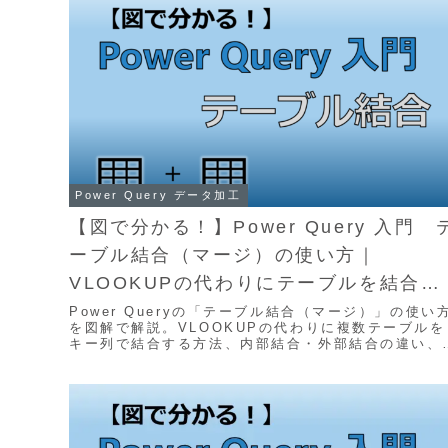
Power Query データ加工
【図で分かる！】Power Query 入門 
ーブル結合（マージ）の使い方｜
VLOOKUPの代わりにテーブルを結合す
る方法
Power Queryの「テーブル結合（マージ）」の使い
を図解で解説。VLOOKUPの代わりに複数テーブルを
キー列で結合する方法、内部結合・外部結合の違い、
いまい結合の使い方まで実務目線で紹介します。