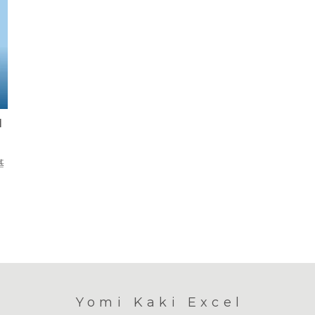
M
基
、
Yomi Kaki Excel