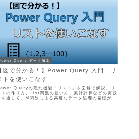
Power Query データ加工
【図で分かる！】Power Query 入門 リ
ストを使いこなす
Power Queryの隠れ機能「リスト」を図解で解説。リ
ストの作り方、List関数の使い方、累計計算などの実践
例を通して、M関数による高度なデータ処理の基礎が理
解できます。