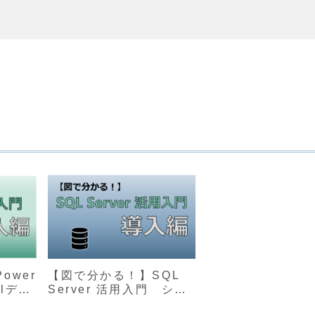
ower
【図で分かる！】SQL
elデー
Server 活用入門 シリ
入門ガ
ーズ導入編